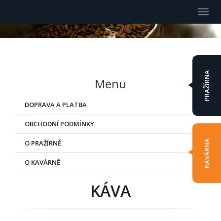
Togg
navi
PRAŽÍRNA
Menu
DOPRAVA A PLATBA
OBCHODNÍ PODMÍNKY
KAVÁRNA
O PRAŽÍRNĚ
O KAVÁRNĚ
KÁVA