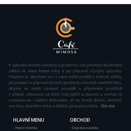
K vybudování této kavárny s pražírnou nás přivedla dlouholetá
záliba ve všem kolem kávy a její přípravě různými způsoby.
Přejeme si, abychom se i s vámi mohli podělit o krásné zážitky
při popíjení a přípravě čerstvě upražené a čerstvě namleté kávy.
Abyste se mohli zastavit, posedět v příjemném prostředí
s přáteli, odsunout na chvíli svůj spěch a starosti a nechat se
rozmazlovat i dalšími dobrotami, ať ve formě drinků, dezertů,
zmrzliny, dobrého vínka a dalších. Jsme přesvědče...
číst více
HLAVNÍ MENU
OBCHOD
Hlavní stránka
Doprava a platba