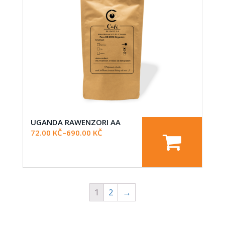
UGANDA RAWENZORI AA
72.00
KČ
–
690.00
KČ
1
2
→