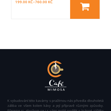
199.00
KČ
–
760.00
KČ
K vybudování této kavárny s pražírnou nás přivedla dlouholetá
záliba ve všem kolem kávy a její přípravě různými způsoby.
Přejeme si, abychom se i s vámi mohli podělit o krásné zážitky