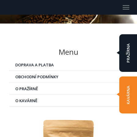
Togg
navi
PRAŽÍRNA
Menu
DOPRAVA A PLATBA
OBCHODNÍ PODMÍNKY
KAVÁRNA
O PRAŽÍRNĚ
O KAVÁRNĚ